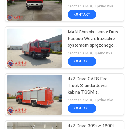
przeciwpożarowym o
negotiable MOQ:1 jednostka
dużej pojemności 3600
KONTAKT
l/min
MAN Chassis Heavy Duty
Rescue Wóz strażacki z
systemem sprężonego
powietrza CAFS
negotiable MOQ:1jednostka
KONTAKT
4x2 Drive CAFS Fire
Truck Standardowa
kabina TGSM z
systemem sprężonego
negotiable MOQ:1 jednostka
powietrza
KONTAKT
4x2 Drive 309kw 1800L