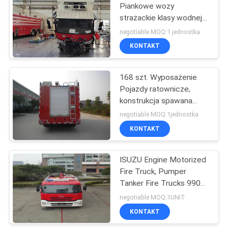
Piankowe wozy
strażackie klasy wodnej
B.
negotiable MOQ:1 jednostka
KONTAKT
168 szt. Wyposażenie
Pojazdy ratownicze,
konstrukcja spawana
Zmotoryzowany wóz
negotiable MOQ:1jednostka
strażacki
KONTAKT
ISUZU Engine Motorized
Fire Truck, Pumper
Tanker Fire Trucks 9900
× 2500 × 3450mm
negotiable MOQ:1UNIT
Rozmiar
KONTAKT