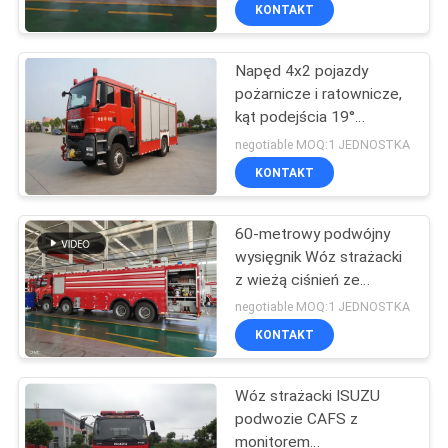
KONTROLA
KONTAKT
JAKOŚCI
Napęd 4x2 pojazdy
pożarnicze i ratownicze,
SKONTAKTUJ
kąt podejścia 19°
SIĘ
Zmotoryzowany wóz
negotiable MOQ:1 JEDNOSTKA
strażacki
Z
KONTAKT
NAMI
60-metrowy podwójny
wysięgnik Wóz strażacki
AKTUALNOŚCI
z wieżą ciśnień ze
zbiornikiem paliwa 315 l
negotiable MOQ:1 JEDNOSTKA
Zbiornik na płyn 6000 l
SITEMAP
KONTAKT
Wóz strażacki ISUZU
PRIVACY
podwozie CAFS z
POLICY
monitorem