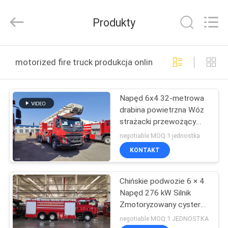
Jindun
special
vehicle
Produkty
Equipment
Co.,
Ltd.
All
Rights
DOM
Reserved.
motorized fire truck produkcja online
PRODUKTY
Napęd 6x4 32-metrowa
drabina powietrzna Wóz
O
strażacki przewożący
NAS
2000 l wody 1500 l pianki
negotiable MOQ:1 jednostka
KONTAKT
WYCIECZKA
Chińskie podwozie 6 × 4
PO
Napęd 276 kW Silnik
FABRYCE
Zmotoryzowany cysterna
na wodę Wóz strażacki
negotiable MOQ:1 JEDNOSTKA