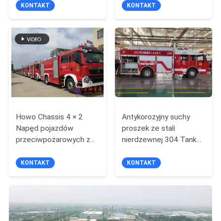
wysięgnikiem
sześcioma siedzeniami
KONTAKT
KONTAKT
teleskopowym
Howo Chassis 4 × 2
Antykorozyjny suchy
Napęd pojazdów
proszek ze stali
przeciwpożarowych z
nierdzewnej 304 Tank
ręcznym monitorem
Foam Fire Truck
sterowania
1390Nm
KONTAKT
KONTAKT