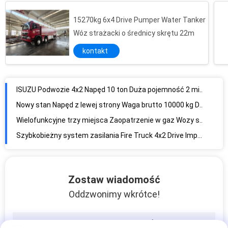
YT32 Niższy wskaźnik awaryjności 32-metrowy wóz strażacki z drabiną z czterema sekcjami
15270kg 6x4 Drive Pumper Water Tanker
Wózki strażackie o dużej pojemności 10 ton z podnoszeniem oświetlenia o długości 7 m
Wóz strażacki o średnicy skrętu 22m
Importowana zmotoryzowana ciężarówka przeciwpożarowa Dostawa gazu ISUZU Certyfikat ISO9001
kontakt
ISUZU Podwozie 4x2 Napęd 10 ton Duża pojemność 2 miejsca Dostawa gazu Ciężarówka gaśnicza
Nowy stan Napęd z lewej strony Waga brutto 10000 kg Dostawa gazu Wóz strażacki
Wielofunkcyjne trzy miejsca Zaopatrzenie w gaz Wozy strażackie Dziesięć ton dużej pojemności
Szybkobieżny system zasilania Fire Truck 4x2 Drive Imported Lifting Lighting System
8000x2200x3400mm Wymiar Znamionowa moc wyjściowa 50KW Wozy strażackie z zasilaniem gazowym
Rozstaw osi 4475mm Zasilanie gazem Fire Truck 570L / Min Flow 4 × 1000W Moc lampy
Zostaw wiadomość
Oddzwonimy wkrótce!