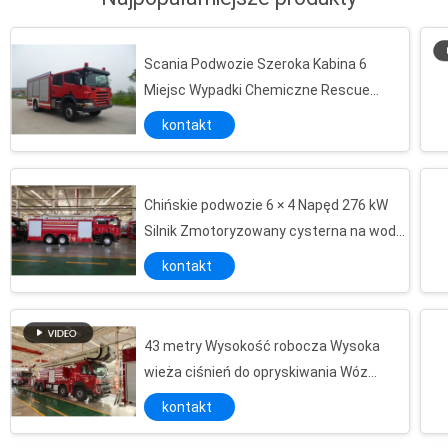
Scania Podwozie Szeroka Kabina 6
Miejsc Wypadki Chemiczne Rescue
Awaryjny Wóz Strażacki
kontakt
Wielofunkcyjny bezprzewodowy pilot zdalnego sterowania na duże odległości Pumper Fire Truck
Napęd 6x4 Dwa siedzenia Długi dystans Zaopatrzenie w wodę Wóz strażacki z wężem do automatycznego odbierania
Wielofunkcyjny wóz strażacki z napędem 6 × 4 na duże odległości
Chińskie podwozie 6 × 4 Napęd 276 kW
Silnik Zmotoryzowany cysterna na wodę
Długodystansowy napęd 6x4 294 kW Zdalny system zaopatrzenia w wodę Ciężarówka strażacka
Wóz strażacki
Nowa generacja Sześć miejsc siedzących 30 m Wysokość robocza Drabina powietrzna Wozy strażackie 2 osie
kontakt
Isuzu Podwozie Drabina ze stali nierdzewnej Platforma strażacka o wysokości 30 m
Napęd 4x2 30 metrów Wysokość robocza Antena obrotowa Drabina Straż pożarna i ratownicza
43 metry Wysokość robocza Wysoka
Platforma drabinowa o mocy 138 kW 30 metrów Wyposażenie wozu strażackiego z pompą hydrauliczną
wieża ciśnień do opryskiwania Wóz
30 metrów wysokości Sześć miejsc Japońska podwozie 4x2 Napęd z drabiną z lotu ptaka
strażacki typu H z wysięgnikiem
kontakt
32m Wysokość robocza Napęd 4x2 Sześć miejsc Drabina powietrzna Wóz strażacki ze zbiornikiem na wodę
Importowany Benz Chassis 6X4 Drive Aerial Drabina Fire Truck 32 metry wysokości roboczej