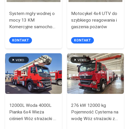
System mgły wodnej o
Motocykel 4x4 UTV do
mocy 13 KM
szybkiego reagowania i
Komercyjne samochody
gaszenia pożarów
strażacy z prądem
pompy przenośnej 420
KONTAKT
KONTAKT
l/min
12000L Woda 4000L
276 kW 12000 kg
Pianka 6x4 Wieża
Pojemność Cysterna na
ciśnień Wóz strażacki z
wodę Wóz strażacki z
25-metrowym
wydłużoną kabiną z